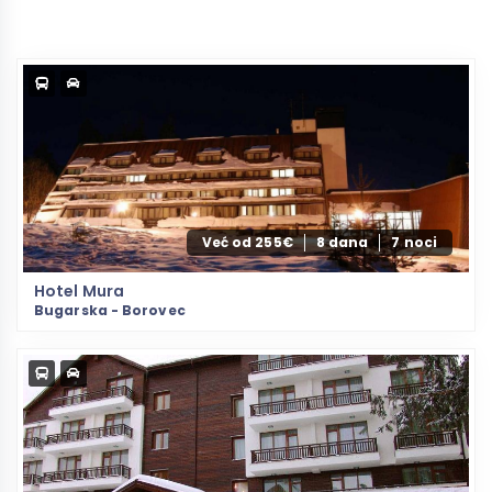
Već od 255€
8 dana
7 noci
Hotel Mura
Bugarska - Borovec