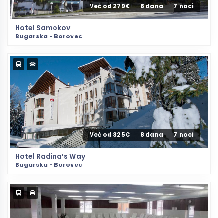
Već od 279€
8 dana
7 noci
Hotel Samokov
Bugarska - Borovec
Već od 325€
8 dana
7 noci
Hotel Radina’s Way
Bugarska - Borovec