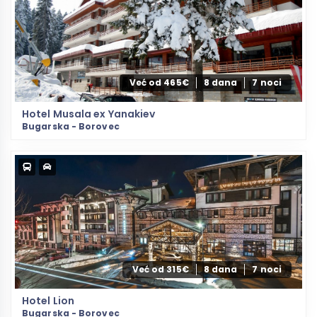
Već od 465€
8 dana
7 noci
Hotel Musala ex Yanakiev
Bugarska - Borovec
Već od 315€
8 dana
7 noci
Hotel Lion
Bugarska - Borovec