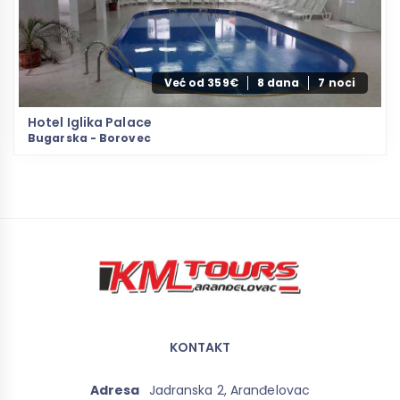
Već od 359€
8 dana
7 noci
Hotel Iglika Palace
Bugarska - Borovec
KONTAKT
Adresa
Jadranska 2, Aranđelovac