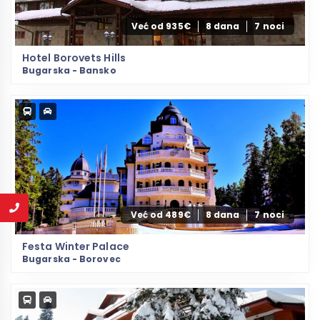
Već od 935€
8 dana
7 noci
Hotel Borovets Hills
Bugarska - Bansko
Već od 489€
8 dana
7 noci
Festa Winter Palace
Bugarska - Borovec