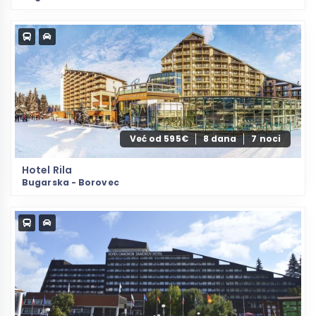
Već od 595€
8 dana
7 noci
Hotel Rila
Bugarska - Borovec