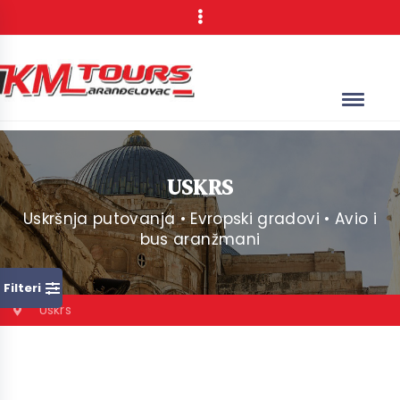
USKRS
Uskršnja putovanja • Evropski gradovi • Avio i
bus aranžmani
Filteri
Uskrs