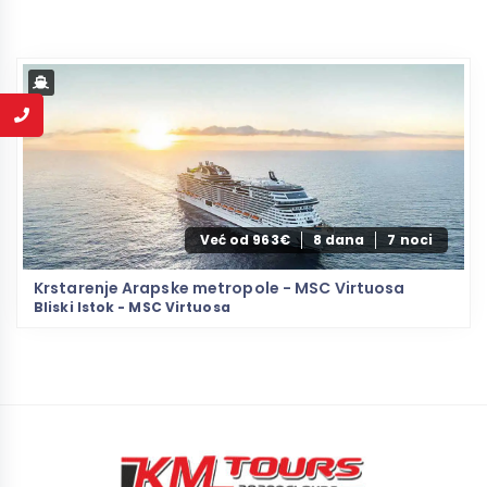
Već od 963€
8 dana
7 noci
Krstarenje Arapske metropole - MSC Virtuosa
Bliski Istok - MSC Virtuosa