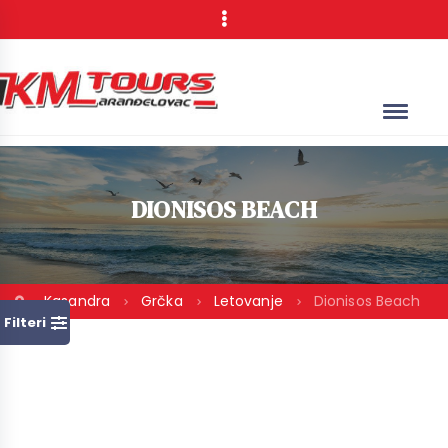
DIONISOS BEACH
Kasandra
Grčka
Letovanje
Dionisos Beach
Filteri