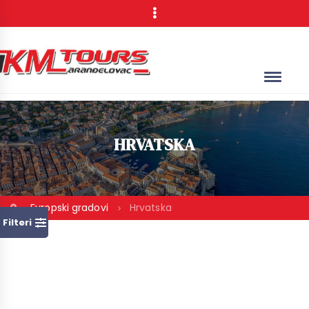
HRVATSKA
Evropski gradovi
Hrvatska
Filteri