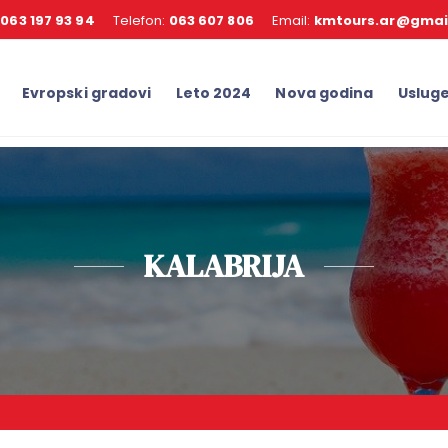
:
063 197 93 94
Telefon:
063 607 806
Email:
kmtours.ar@gmai
Evropski gradovi
Leto 2024
Nova godina
Uslug
KALABRIJA