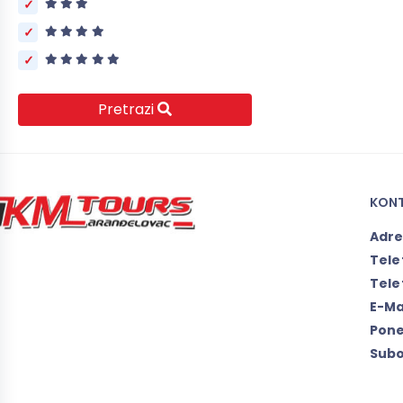
Pretrazi
KON
Adr
Tele
Tele
E-Ma
Pone
Subo