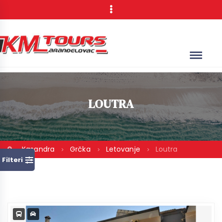
LOUTRA
Kasandra
Grčka
Letovanje
Loutra
Filteri