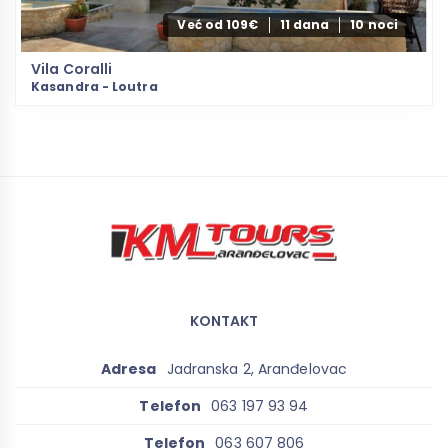
Već od 109€
11 dana
10 noci
Vila Coralli
Kasandra - Loutra
KONTAKT
Adresa
Jadranska 2, Aranđelovac
Telefon
063 197 93 94
Telefon
063 607 806