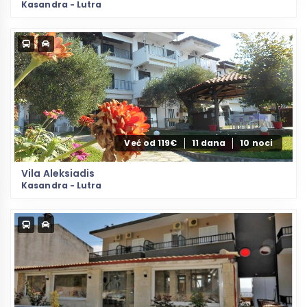
Kasandra - Lutra
Već od 119€
11 dana
10 noci
Vila Aleksiadis
Kasandra - Lutra