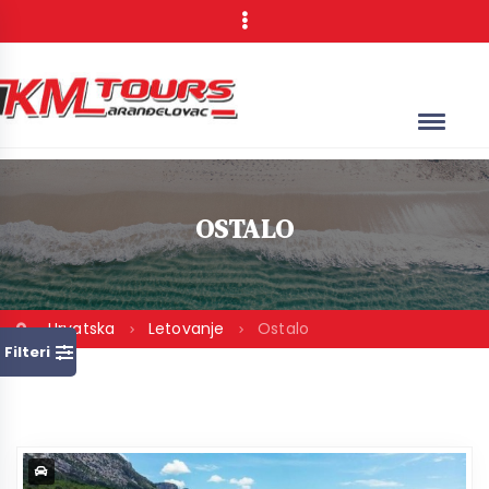
OSTALO
Hrvatska
Letovanje
Ostalo
Filteri