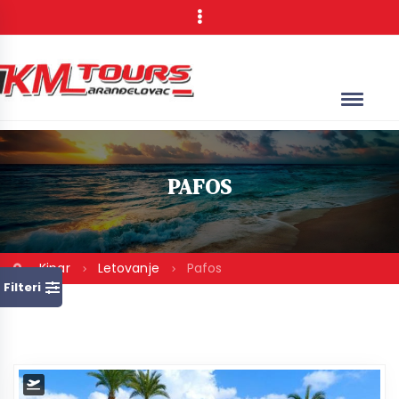
PAFOS
Kipar
Letovanje
Pafos
Filteri