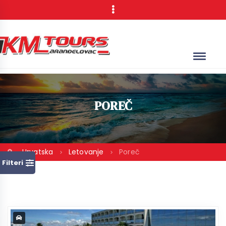
POREČ
Hrvatska
Letovanje
Poreč
Filteri