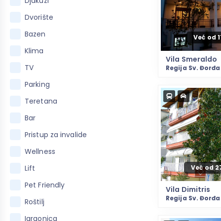
Djakuzi
Dvorište
Bazen
Već od 
Klima
Vila Smeraldo
TV
Regija Sv. Đorđ
Parking
Teretana
Bar
Pristup za invalide
Wellness
Lift
Već od 2
Pet Friendly
Vila Dimitris
Regija Sv. Đorđa
Roštilj
Igraonica