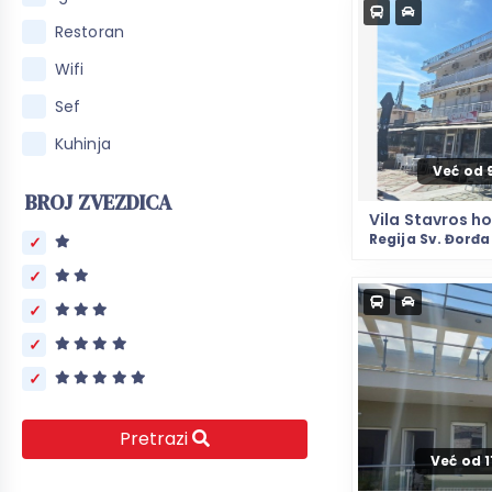
Restoran
Wifi
Sef
Kuhinja
Već od 
BROJ ZVEZDICA
Vila Stavros h
Regija Sv. Đorđa
Pretrazi
Već od 