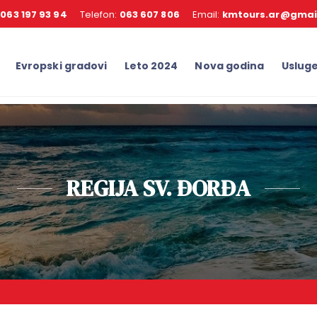
:
063 197 93 94
Telefon:
063 607 806
Email:
kmtours.ar@gmai
Evropski gradovi
Leto 2024
Nova godina
Uslug
REGIJA SV. ĐORĐA