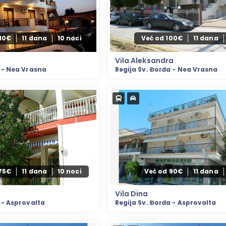
110€
11 dana
10 noci
Već od 100€
11 dana
Vila Aleksandra
a - Nea Vrasna
Regija Sv. Đorđa - Nea Vrasna
75€
11 dana
10 noci
Već od 90€
11 dana
Vila Dina
 - Asprovalta
Regija Sv. Đorđa - Asprovalta