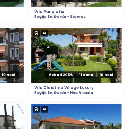
Vila Panajotis
Regija Sv. Đorđa - Stavros
10 noci
Već od 205€
11 dana
10 noci
Vila Christina Village Luxury
Regija Sv. Đorđa - Nea Vrasna