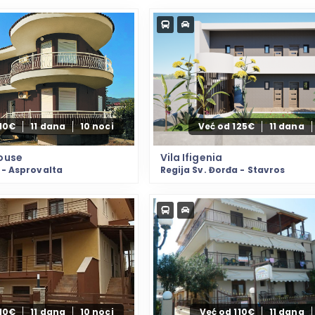
110€
11 dana
10 noci
Već od 125€
11 dana
ouse
Vila Ifigenia
 - Asprovalta
Regija Sv. Đorđa - Stavros
110€
11 dana
10 noci
Već od 110€
11 dana