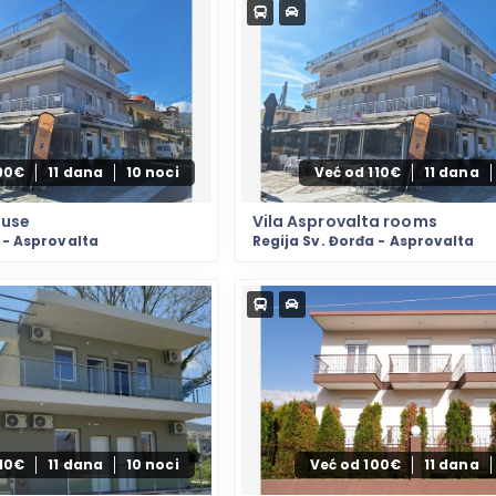
90€
11 dana
10 noci
Već od 110€
11 dana
ouse
Vila Asprovalta rooms
 - Asprovalta
Regija Sv. Đorđa - Asprovalta
110€
11 dana
10 noci
Već od 100€
11 dana