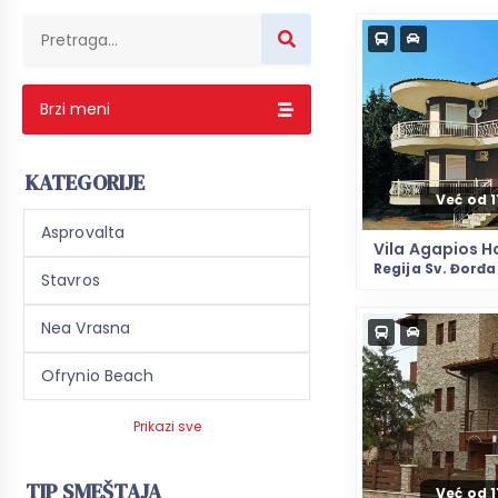
Brzi meni
KATEGORIJE
Već od 
Asprovalta
Vila Agapios H
Regija Sv. Đorđa
Stavros
Nea Vrasna
Ofrynio Beach
Prikazi sve
TIP SMEŠTAJA
Već od 