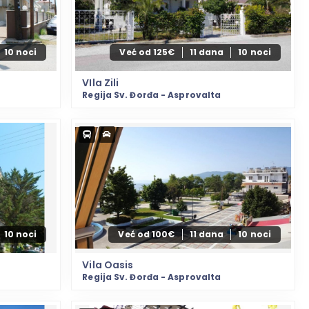
10 noci
Već od 125€
11 dana
10 noci
VIla Zili
Regija Sv. Đorđa - Asprovalta
10 noci
Već od 100€
11 dana
10 noci
Vila Oasis
Regija Sv. Đorđa - Asprovalta