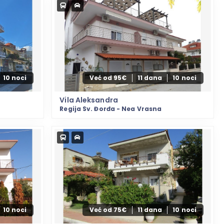
10 noci
Već od 95€
11 dana
10 noci
Vila Aleksandra
Regija Sv. Đorđa - Nea Vrasna
10 noci
Već od 75€
11 dana
10 noci