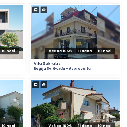
10 noci
Već od 105€
11 dana
10 noci
Vila Sokratis
Regija Sv. Đorđa - Asprovalta
10 noci
Već od 100€
11 dana
10 noci