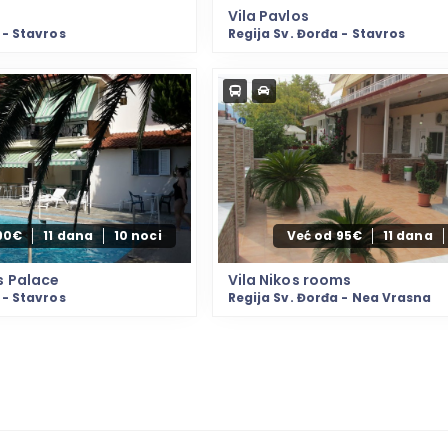
Vila Pavlos
 - Stavros
Regija Sv. Đorđa - Stavros
90€
11 dana
10 noci
Već od 95€
11 dana
s Palace
Vila Nikos rooms
 - Stavros
Regija Sv. Đorđa - Nea Vrasna