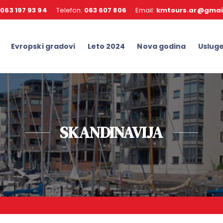
:
063 197 93 94
Telefon:
063 607 806
Email:
kmtours.ar@gmai
Evropski gradovi
Leto 2024
Nova godina
Uslug
SKANDINAVIJA