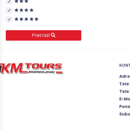
Pretrazi
KON
Adr
Tele
Tele
E-Ma
Pone
Subo