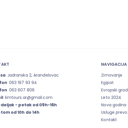
TAKT
NAVIGACIJA
esa
Jadranska 2, Aranđelovac
Zimovanje
fon
063 197 93 94
Egipat
fon
063 607 806
Evropski grad
il
kmtours.ar@gmail.com
Leto 2024
deljak - petak od 09h-16h
Nova godina
tom od 10h do 14h
Usluge prevo
Kontakt