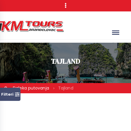
TAJLAND
Daleka putovanja
Tajland
Filteri