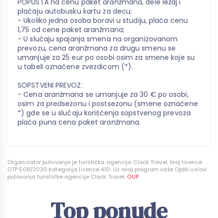
POPUSTA na cenu paket aranžmana, dele ležaj i
plaćaju autobusku kartu za decu;
- Ukoliko jedna osoba boravi u studiju, plaća cenu
1,75 od cene paket aranžmana;
- U slučaju spajanja smena na organizovanom
prevozu, cena aranžmana za drugu smenu se
umanjuje za 25 eur po osobi osim za smene koje su
u tabeli označene zvezdicom (*).
SOPSTVENI PREVOZ:
- Cena aranžmana se umanjuje za 30 € po osobi,
osim za predsezonu i postsezonu (smene označene
*) gde se u slučaju korišćenja sopstvenog prevoza
plaća puna cena paket aranžmana.
Organizator putovanja je turistička agencija Clock Travel, broj licence
OTP 508/2020 kategorija licence A10. Uz ovaj program važe Opšti uslovi
putovanja turističke agencije Clock Travel.
OUP
Top ponude