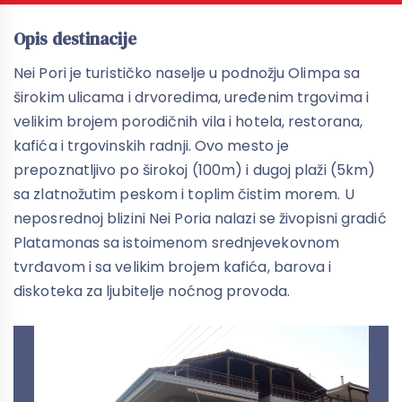
Opis destinacije
Nei Pori je turističko naselje u podnožju Olimpa sa
širokim ulicama i drvoredima, uređenim trgovima i
velikim brojem porodičnih vila i hotela, restorana,
kafića i trgovinskih radnji. Ovo mesto je
prepoznatljivo po širokoj (100m) i dugoj plaži (5km)
sa zlatnožutim peskom i toplim čistim morem. U
neposrednoj blizini Nei Poria nalazi se živopisni gradić
Platamonas sa istoimenom srednjevekovnom
tvrđavom i sa velikim brojem kafića, barova i
diskoteka za ljubitelje noćnog provoda.