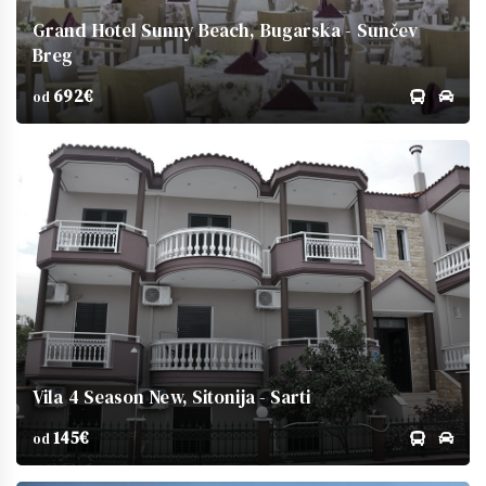
Grand Hotel Sunny Beach, Bugarska - Sunčev
Breg
692€
od
Vila 4 Season New, Sitonija - Sarti
145€
od