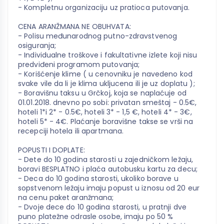
- Kompletnu organizaciju uz pratioca putovanja.
CENA ARANŽMANA NE OBUHVATA:
- Polisu međunarodnog putno-zdravstvenog
osiguranja;
- Individualne troškove i fakultativne izlete koji nisu
predviđeni programom putovanja;
- Korišćenje klime ( u cenovniku je navedeno kod
svake vile da li je klima ukljucena ili je uz doplatu );
- Boravišnu taksu u Grčkoj, koja se naplaćuje od
01.01.2018. dnevno po sobi: privatan smeštaj - 0.5€,
hoteli 1*i 2* - 0.5€, hoteli 3* - 1,5 €, hoteli 4* - 3€,
hoteli 5* - 4€. Plaćanje boravišne takse se vrši na
recepciji hotela ili apartmana.
POPUSTI I DOPLATE:
- Dete do 10 godina starosti u zajedničkom ležaju,
boravi BESPLATNO i plaća autobusku kartu za decu;
- Deca do 10 godina starosti, ukoliko borave u
sopstvenom ležaju imaju popust u iznosu od 20 eur
na cenu paket aranžmana;
- Dvoje dece do 10 godina starosti, u pratnji dve
puno platežne odrasle osobe, imaju po 50 %