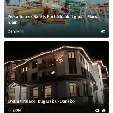
Pickalbatros Sands Port Ghalib, Egipat - Marsa
Alam
Cenovnik
Evelina Palace, Bugarska - Bansko
239€
od