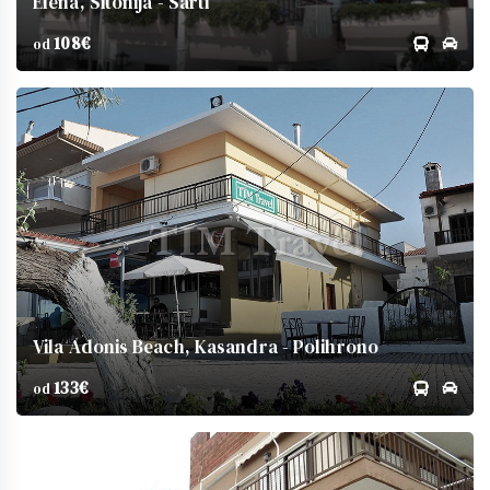
Elena, Sitonija - Sarti
108€
od
Vila Adonis Beach, Kasandra - Polihrono
133€
od