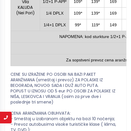
Vila
1/2+1 P-APP
109*
139*
169
2
KALUDA
(Nei Pori)
1/4 DPLX
109*
139*
169
2
1/4+1 DPLX
99*
119*
149
1
NAPOMENA: kod sturkture 1/2+1 P-APP (
Za sopstveni prevoz cena aranžm
CENE SU IZRAŽENE PO OSOBI NA BAZI PAKET
ARANŽMANA (smeštaj i prevoz) ZA POLASKE IZ
BEOGRADA, NOVOG SADA I DUŽ AUTO PUTA.
POPUST U IZNOSU OD 5 eur PO OSOBI ZA POLASKE IZ
NIŠA, LESKOVCA I VRANJA (osim za prve dve i
poslednje tri smene)
CENA ARANŽMANA OBUHVATA:
- Smeštaj u izabranom objektu na bazi 10 noćenja;
- Prevoz autobusima visoke turističke klase ( klima,
TV, DVD );