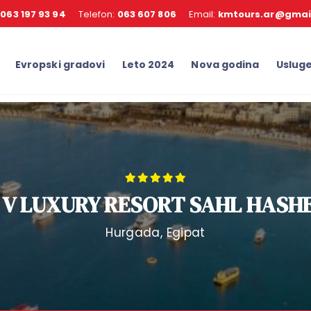
:
063 197 93 94
Telefon:
063 607 806
Email:
kmtours.ar@gmai
Evropski gradovi
Leto 2024
Nova godina
Uslug
 V LUXURY RESORT SAHL HASH
Hurgada, Egipat