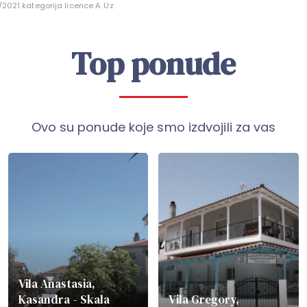
/2021 kategorija licence A. Uz
Top ponude
Ovo su ponude koje smo izdvojili za vas
Vila Anastasia,
Kasandra - Skala
Vila Gregory,