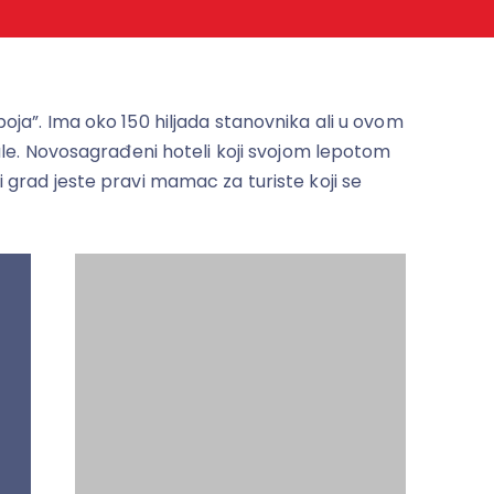
oja”. Ima oko 150 hiljada stanovnika ali u ovom
ale. Novosagrađeni hoteli koji svojom lepotom
 grad jeste pravi mamac za turiste koji se