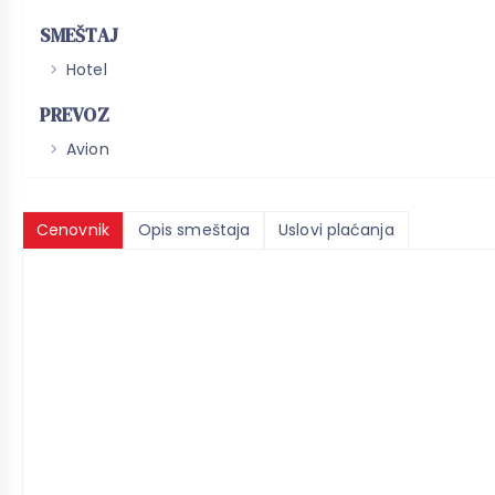
SMEŠTAJ
Hotel
PREVOZ
Avion
Cenovnik
Opis smeštaja
Uslovi plaćanja