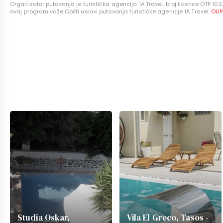
Organizator putovanja je turistička agencija 1A Travel, broj licence OTP 102
ovaj program važe Opšti uslovi putovanja turističke agencije 1A Travel.
OUP
Studia Oskar,
Vila El Greco, Tasos -