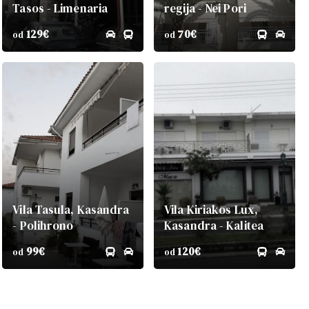
Tasos - Limenaria
regija - Nei Pori
129€
70€
od
od
Vila Tasula, Kasandra
Vila Kiriakos Lux,
- Polihrono
Kasandra - Kalitea
99€
120€
od
od