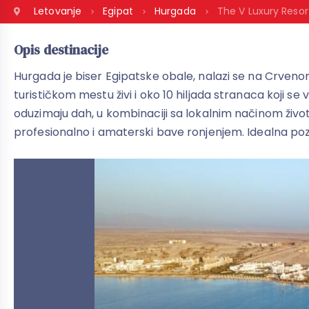
Letovanje
Egipat
Hurgada
The V Luxury Reso
Opis destinacije
Hurgada je biser Egipatske obale, nalazi se na Crvenom
turističkom mestu živi i oko 10 hiljada stranaca koji 
oduzimaju dah, u kombinaciji sa lokalnim načinom život
profesionalno i amaterski bave ronjenjem. Idealna poz