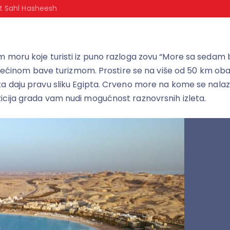
rt Sahl Hasheesh
 moru koje turisti iz puno razloga zovu “More sa sedam b
se većinom bave turizmom. Prostire se na više od 50 km ob
a daju pravu sliku Egipta. Crveno more na kome se nalazi
icija grada vam nudi mogućnost raznovrsnih izleta.