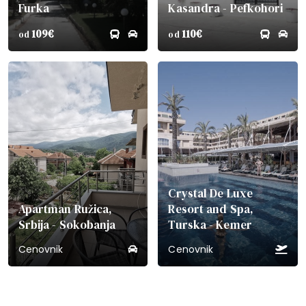
Furka
Kasandra - Pefkohori
109€
110€
od
od
Crystal De Luxe
Apartman Ružica,
Resort and Spa,
Srbija - Sokobanja
Turska - Kemer
Cenovnik
Cenovnik