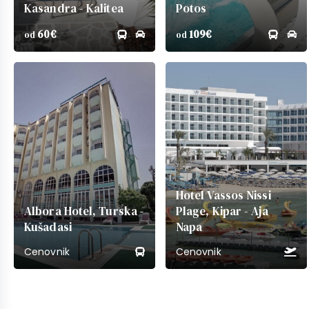
Kasandra - Kalitea
Potos
60€
109€
od
od
Hotel Vassos Nissi
Albora Hotel, Turska -
Plage, Kipar - Aja
Kušadasi
Napa
Cenovnik
Cenovnik