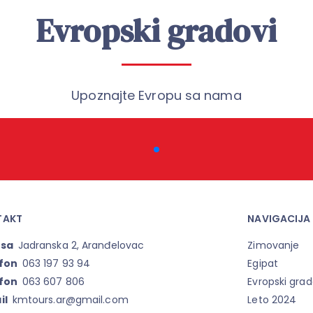
Evropski gradovi
Upoznajte Evropu sa nama
TAKT
NAVIGACIJA
esa
Jadranska 2, Aranđelovac
Zimovanje
fon
063 197 93 94
Egipat
fon
063 607 806
Evropski grad
il
kmtours.ar@gmail.com
Leto 2024