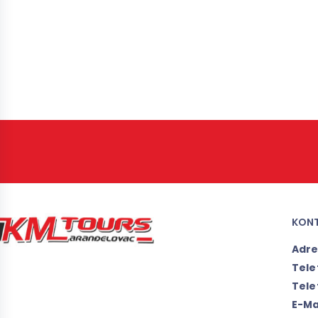
KON
Adr
Tele
Tele
E-Ma