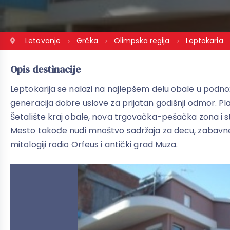
Letovanje
Grčka
Olimpska regija
Leptokaria
Opis destinacije
Leptokarija se nalazi na najlepšem delu obale u podno
generacija dobre uslove za prijatan godišnji odmor. Plaž
Šetalište kraj obale, nova trgovačka-pešačka zona i st
Mesto takođe nudi mnoštvo sadržaja za decu, zabavne park
mitologiji rodio Orfeus i antički grad Muza.