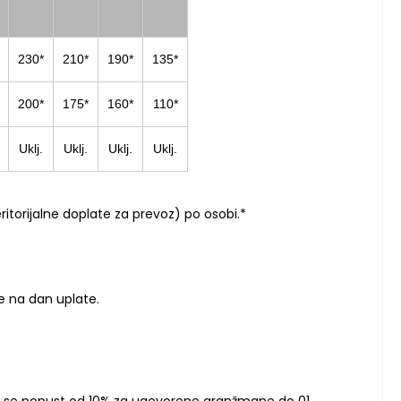
230*
210*
190*
135*
200*
175*
160*
110*
Uklj.
Uklj.
Uklj.
Uklj.
torijalne doplate za prevoz) po osobi.*
je na dan uplate.