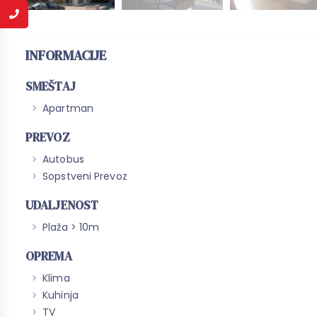
INFORMACIJE
SMEŠTAJ
Apartman
PREVOZ
Autobus
Sopstveni Prevoz
UDALJENOST
Plaža > 10m
OPREMA
Klima
Kuhinja
TV