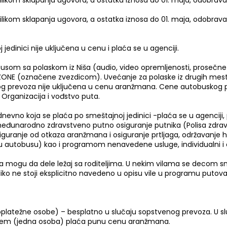
ikom sklapanja ugovora, a ostatka iznosa do 01. maja, odobrav
ikom sklapanja ugovora, a ostatka iznosa do 01. maja, odobrav
edinici nije uključena u cenu i plaća se u agenciji.
usom sa polaskom iz Niša (audio, video opremljenosti, prosečne 
ONE (označene zvezdicom). Uvećanje za polaske iz drugih mest
prevoza nije uključena u cenu aranžmana. Cene autobuskog pre
Organizacija i vođstvo puta.
evno koja se plaća po smeštajnoj jedinici -plaća se u agenciji, p
eđunarodno zdravstveno putno osiguranje putnika (Polisa zdrav
 osiguranje od otkaza aranžmana i osiguranje prtljaga, održavanje
a u autobusu) kao i programom nenavedene usluge, individualni i o
 mogu da dele ležaj sa roditeljima. U nekim vilama se decom sma
iko ne stoji eksplicitno navedeno u opisu vile u programu put
unoplatežne osobe) – besplatno u slučaju sopstvenog prevoza. U
eljem (jedna osoba) plaća punu cenu aranžmana.