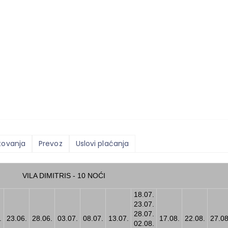
tovanja
Prevoz
Uslovi plaćanja
VILA DIMITRIS - 10 NOĆI
18.07.
23.07.
28.07.
.
23.06.
28.06.
03.07.
08.07.
13.07.
17.08.
22.08.
27.08
02.08.