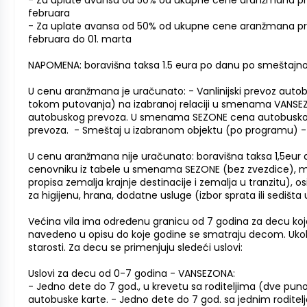
- Za uplate avansa od 50% od ukupne cene aranžmana pril
februara
- Za uplate avansa od 50% od ukupne cene aranžmana pril
februara do 01. marta
NAPOMENA: boravišna taksa 1.5 eura po danu po smeštajnoj j
U cenu aranžmana je uračunato: - Vanlinijski prevoz autob
tokom putovanja) na izabranoj relaciji u smenama VANSEZ
autobuskog prevoza. U smenama SEZONE cena autobuskog 
prevoza. - Smeštaj u izabranom objektu (po programu) - 
U cenu aranžmana nije uračunato: boravišna taksa 1,5eur dn
cenovniku iz tabele u smenama SEZONE (bez zvezdice), m
propisa zemalja krajnje destinacije i zemalja u tranzitu),
za higijenu, hrana, dodatne usluge (izbor sprata ili sedišt
Većina vila ima određenu granicu od 7 godina za decu koja
navedeno u opisu do koje godine se smatraju decom. Ukol
starosti. Za decu se primenjuju sledeći uslovi:
Uslovi za decu od 0-7 godina - VANSEZONA:
- Jedno dete do 7 god., u krevetu sa roditeljima (dve p
autobuske karte. - Jedno dete do 7 god. sa jednim rodit