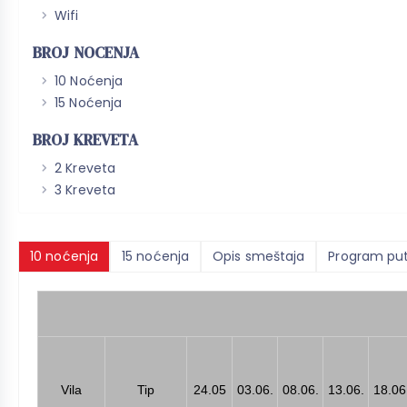
Wifi
BROJ NOCENJA
10 Noćenja
15 Noćenja
BROJ KREVETA
2 Kreveta
3 Kreveta
10 noćenja
15 noćenja
Opis smeštaja
Program pu
Vila
Tip
24.05
03.06.
08.06.
13.06.
18.06