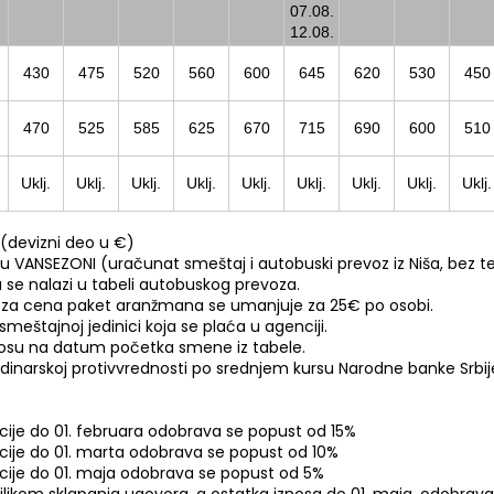
07.08.
12.08.
430
475
520
560
600
645
620
530
450
470
525
585
625
670
715
690
600
510
Uklj.
Uklj.
Uklj.
Uklj.
Uklj.
Uklj.
Uklj.
Uklj.
Uklj.
(devizni deo u €)
NSEZONI (uračunat smeštaj i autobuski prevoz iz Niša, bez teri
a se nalazi u tabeli autobuskog prevoza.
oza cena paket aranžmana se umanjuje za 25€ po osobi.
meštajnoj jedinici koja se plaća u agenciji.
nosu na datum početka smene iz tabele.
 u dinarskoj protivvrednosti po srednjem kursu Narodne banke Srbi
cije do 01. februara odobrava se popust od 15%
cije do 01. marta odobrava se popust od 10%
acije do 01. maja odobrava se popust od 5%