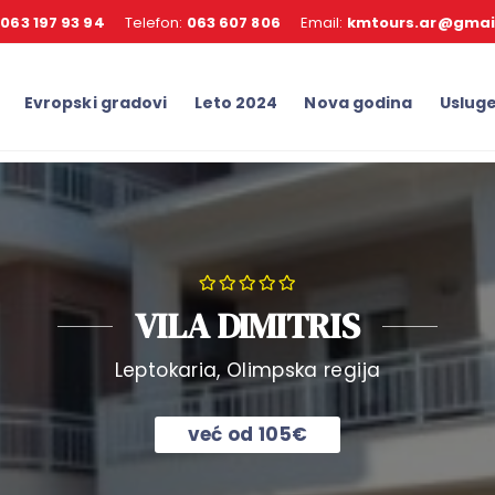
:
063 197 93 94
Telefon:
063 607 806
Email:
kmtours.ar@gmai
Evropski gradovi
Leto 2024
Nova godina
Uslug
VILA DIMITRIS
Leptokaria, Olimpska regija
već od
105€