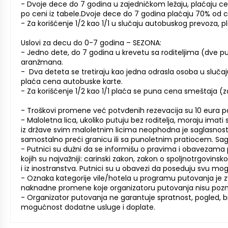
- Dvoje dece do 7 godina u zajedničkom ležaju, plaćaju 
po ceni iz tabele.Dvoje dece do 7 godina plaćaju 70% od ce
- Za korišćenje 1/2 kao 1/1 u slučaju autobuskog prevoza, 
Uslovi za decu do 0-7 godina – SEZONA:
- Jedno dete, do 7 godina u krevetu sa roditeljima (dve 
aranžmana.
- Dva deteta se tretiraju kao jedna odrasla osoba u slu
plaća cena autobuske karte.
- Za korišćenje 1/2 kao 1/1 plaća se puna cena smeštaja (
- Troškovi promene već potvđenih rezevacija su 10 eura p
- Maloletna lica, ukoliko putuju bez roditelja, moraju imati 
iz države svim maloletnim licima neophodna je saglasnost o
samostalno preći granicu ili sa punoletnim pratiocem. Sagl
- Putnici su dužni da se informišu o pravima i obavezama 
kojih su najvažniji: carinski zakon, zakon o spoljnotrgovin
i iz inostranstva. Putnici su u obavezi da poseduju svu m
- Oznaka kategorije vile/hotela u programu putovanja je 
naknadne promene koje organizatoru putovanja nisu pozn
- Organizator putovanja ne garantuje spratnost, pogled, br
mogućnost dodatne usluge i doplate.