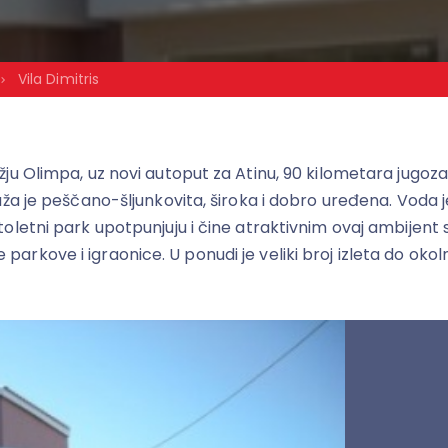
Vila Dimitris
žju Olimpa, uz novi autoput za Atinu, 90 kilometara jugo
a je peščano-šljunkovita, široka i dobro uređena. Voda je k
oletni park upotpunjuju i čine atraktivnim ovaj ambijent 
ove i igraonice. U ponudi je veliki broj izleta do okolnih 