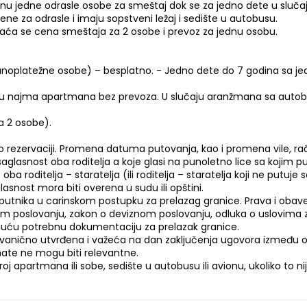
cenu jedne odrasle osobe za smeštaj dok se za jedno dete u slu
ne za odrasle i imaju sopstveni ležaj i sedište u autobusu.
plaća se cena smeštaja za 2 osobe i prevoz za jednu osobu.
punoplatežne osobe) – besplatno. - Jedno dete do 7 godina sa j
čaju najma apartmana bez prevoza. U slučaju aranžmana sa auto
za 2 osobe).
o rezervaciji. Promena datuma putovanja, kao i promena vile, ra
saglasnost oba roditelja a koje glasi na punoletno lice sa kojim pu
ba roditelja – staratelja (ili roditelja – staratelja koji ne pu
asnost mora biti overena u sudu ili opštini.
putnika u carinskom postupku za prelazag granice. Prava i obave
skom poslovanju, zakon o deviznom poslovanju, odluka o uslovima z
oguću potrebnu dokumentaciju za prelazak granice.
zvanično utvrđena i važeća na dan zaključenja ugovora između or
ate ne mogu biti relevantne.
oj apartmana ili sobe, sedište u autobusu ili avionu, ukoliko to