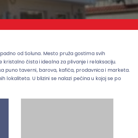
zapadno od Soluna. Mesto pruža gostima svih
ristalno čista i idealna za plivanje i relaksaciju.
sa puno taverni, barova, kafića, prodavnica i marketa.
lokaliteta. U blizini se nalazi pećina u kojoj se po