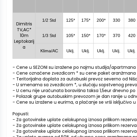
1/2 Std
125*
175*
200*
330
380
Dimitris
TV,AC*
10m
1/3 Std
105*
150*
170*
370
420
Leptokarij
a
Klima/AC
Uklj.
Uklj.
Uklj.
Uklj.
Uklj.
- Cene u SEZONI su izražene po najmu studija/apartmana 
- Cene označene zvezdicom * su cene paket aranžmana u VA
- Teritorijalna doplata za autobuski prevoz severno od Niš
- U smenama sa zvezdicom *, u slučaju sopstvenog prev
- U cenu nije uračunata boravišna taksa 1,5eur dnevno po s
- Polazak grupe autobuskim prevozom je dan ranije u od
- Cene su izražene u eurima, a plaćanje se vrši isključivo
Popusti:
- Za gotovinske uplate celokupnog iznosa prilikom rezerva
- Za gotovinske uplate celokupnog iznosa prilikom rezerva
- Za gotovinske uplate celokupnog iznosa prilikom rezerv