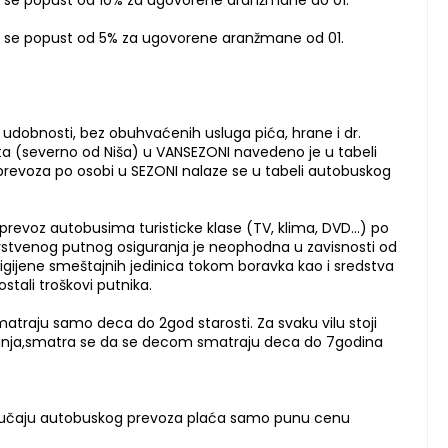
a se popust od 10% za ugovorene aranžmane do 01.
a se popust od 5% za ugovorene aranžmane od 01.
udobnosti, bez obuhvaćenih usluga pića, hrane i dr.
a (severno od Niša) u VANSEZONI navedeno je u tabeli
voza po osobi u SEZONI nalaze se u tabeli autobuskog
revoz autobusima turisticke klase (TV, klima, DVD...) po
stvenog putnog osiguranja je neophodna u zavisnosti od
 higijene smeštajnih jedinica tokom boravka kao i sredstva
stali troškovi putnika.
traju samo deca do 2god starosti. Za svaku vilu stoji
ovanja,smatra se da se decom smatraju deca do 7godina
 slučaju autobuskog prevoza plaća samo punu cenu