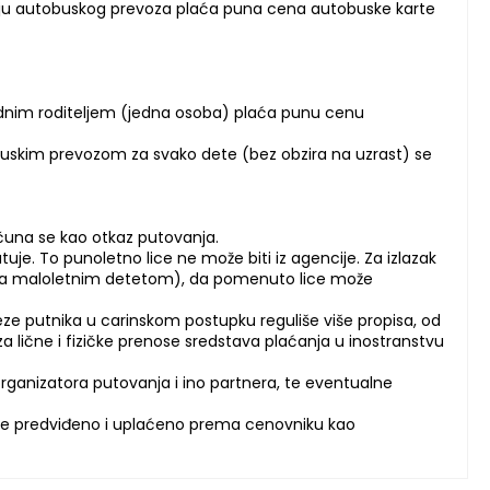
čaju autobuskog prevoza plaća puna cena autobuske karte
ednim roditeljem (jedna osoba) plaća punu cenu
buskim prevozom za svako dete (bez obzira na uzrast) se
čuna se kao otkaz putovanja.
tuje. To punoletno lice ne može biti iz agencije. Za izlazak
tuje sa maloletnim detetom), da pomenuto lice može
ze putnika u carinskom postupku reguliše više propisa, od
a lične i fizičke prenose sredstava plaćanja u inostranstvu
ganizatora putovanja i ino partnera, te eventualne
 nije predviđeno i uplaćeno prema cenovniku kao